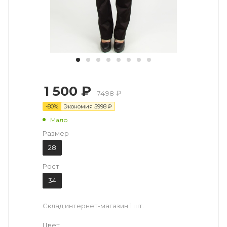
1 500 ₽
7498 ₽
-
80
%
Экономия
5998
₽
Мало
Размер
28
Рост
34
Склад интернет-магазин
1 шт.
Цвет