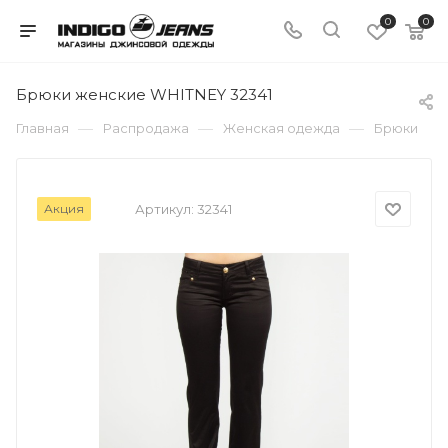
0
0
Брюки женские WHITNEY 32341
—
—
—
Главная
Распродажа
Женская одежда
Брюки
Акция
Артикул:
32341