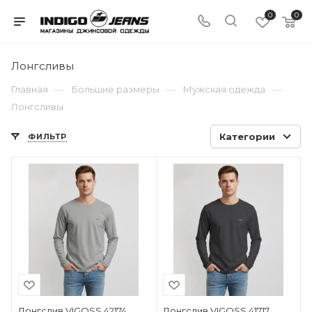
0
0
Лонгсливы
—
—
—
Главная
Большие размеры
Мужская одежда
Лонгсливы
Категории
ФИЛЬТР
Лонгслив VIGOSS 42174
Лонгслив VIGOSS 41717