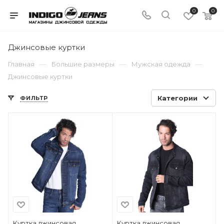
0
0
Джинсовые куртки
—
—
—
Главная
Большие размеры
Мужская одежда
Джинсовые куртки
Категории
ФИЛЬТР
Куртка джинсовая
Куртка джинсовая