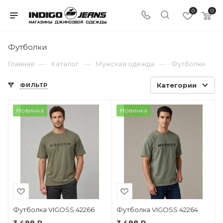
0
0
Футболки
—
—
—
Главная
Каталог
Мужская одежда
Футболки
Категории
ФИЛЬТР
Новинка
Новинка
Футболка VIGOSS 42266
Футболка VIGOSS 42264