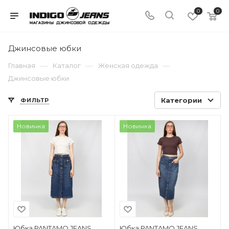
0
0
Джинсовые юбки
—
—
—
Главная
Каталог
Женская одежда
Джинсовые юбки
Категории
ФИЛЬТР
Новинка
Новинка
Юбка PANTAMO JEANS
Юбка PANTAMO JEANS