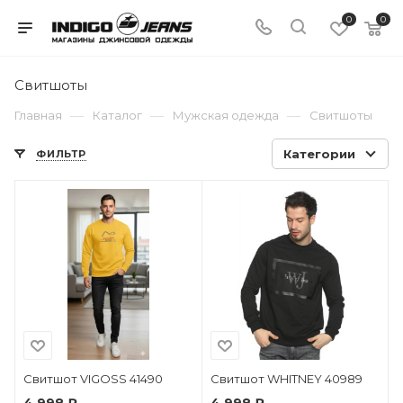
0
0
Свитшоты
—
—
—
Главная
Каталог
Мужская одежда
Свитшоты
Категории
ФИЛЬТР
Свитшот VIGOSS 41490
Свитшот WHITNEY 40989