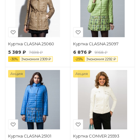
Куртка CLASNA 25060
Куртка CLASNA 25097
5 389 ₽
6 876 ₽
7698 ₽
9168 ₽
-
30
%
Экономия
2309
₽
-
25
%
Экономия
2292
₽
Акция
Акция
Куртка CLASNA 25101
Куртка CONVER 25593