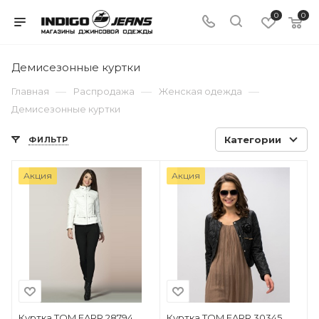
0
0
Демисезонные куртки
—
—
—
Главная
Распродажа
Женская одежда
Демисезонные куртки
Категории
ФИЛЬТР
Акция
Акция
Куртка TOM FARR 28794
Куртка TOM FARR 30345