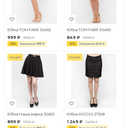
Юбка TOM FARR 30492
Юбка TOM FARR 30490
999 ₽
849 ₽
1998 ₽
1698 ₽
-
50
%
Экономия
999
₽
-
50
%
Экономия
849
₽
Акция
Акция
Юбка Наша марка 32625
Юбка VIGOSS 27528
899 ₽
1 249 ₽
1798 ₽
2498 ₽