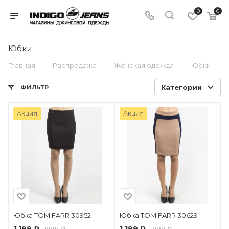
0
0
Юбки
—
—
—
Главная
Распродажа
Женская одежда
Юбки
Категории
ФИЛЬТР
Акция
Акция
Юбка TOM FARR 30952
Юбка TOM FARR 30629