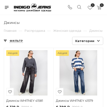
0
0
Джинсы
—
—
—
Главная
Распродажа
Женская одежда
Джинсы
Категории
ФИЛЬТР
Акция
Акция
Джинсы WHITNEY 41581
Джинсы WHITNEY 41579