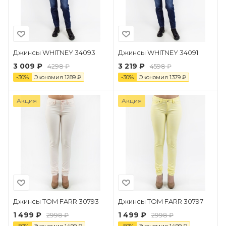
Джинсы WHITNEY 34093
Джинсы WHITNEY 34091
3 009 ₽
3 219 ₽
4298 ₽
4598 ₽
-
30
%
Экономия
1289
₽
-
30
%
Экономия
1379
₽
Акция
Акция
Джинсы TOM FARR 30793
Джинсы TOM FARR 30797
1 499 ₽
1 499 ₽
2998 ₽
2998 ₽