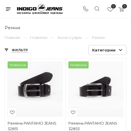
0
0
Ремни
—
—
—
Главная
Новинки
Аксессуары
Ремни
Категории
ФИЛЬТР
Новинка
Новинка
Ремень PANTAMO JEANS
Ремень PANTAMO JEANS
32851
32853