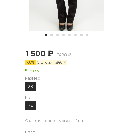
1 500 ₽
7498 ₽
-
80
%
Экономия
5998
₽
Мало
Размер
28
Рост
34
Склад интернет-магазин
1 шт.
Цвет