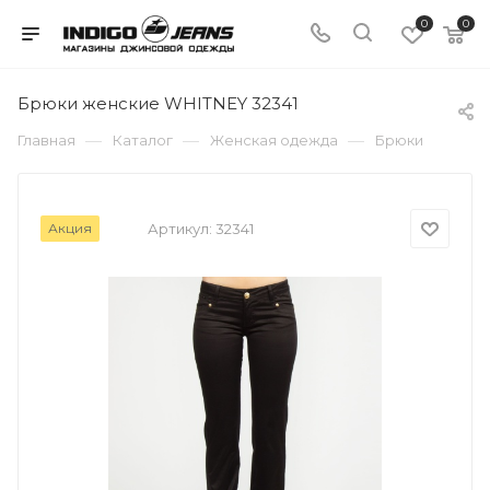
0
0
Брюки женские WHITNEY 32341
—
—
—
Главная
Каталог
Женская одежда
Брюки
Акция
Артикул:
32341