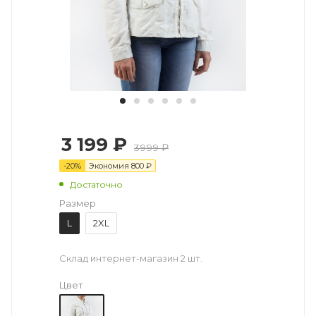
3 199 ₽
3999 ₽
-
20
%
Экономия
800
₽
Достаточно
Размер
L
2XL
Склад интернет-магазин
2 шт.
Цвет