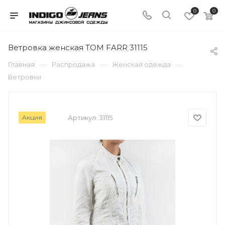
0
0
Ветровка женская TOM FARR 31115
—
—
—
Главная
Распродажа
Женская одежда
Ветровки
Акция
Артикул:
31115