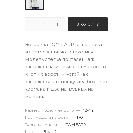
В КОРЗИНУ
Ветровка TOM FARR выполнена
из ветрозащитного текстиля.
Модель слегка приталенная;
застежка на молнию; на манжетах
кнопки; воротник-стойка с
застежкой на кнопку; два боковых
кармана и два нагрудных на
молнии.
Размер модели на фото
—
42-44
Рост модели на фото
—
170
Торговая марка
—
TOM FARR
Цвет
—
Белый