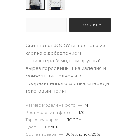
В КОРЗИНУ
Свитшот от JOGGY выполнена из
хлопка с добавлением
полиэстера. У модели круглый
вырез горловины; низ изделия и
манжеты выполнены из
прорезиненного хлопка; спереди
текстовый принт.
Размер модели на фото
—
M
Рост модели на фото
—
170
Торговая марка
—
JOGGY
Цвет
—
Серый
Состав товара
—
80% хлопок, 20%