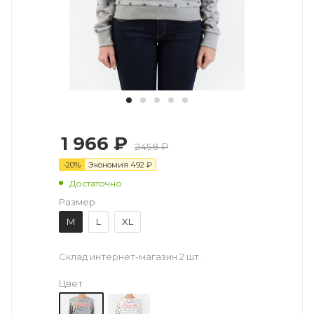
1 966 ₽
2458 ₽
-
20
%
Экономия
492
₽
Достаточно
Размер
M
L
XL
Склад интернет-магазин
2 шт.
Цвет