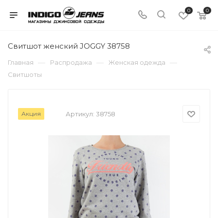
0
0
Свитшот женский JOGGY 38758
—
—
—
Главная
Распродажа
Женская одежда
Свитшоты
Акция
Артикул:
38758