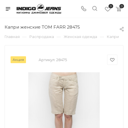
0
0
Капри женские TOM FARR 28475
—
—
—
Главная
Распродажа
Женская одежда
Капри
Акция
Артикул:
28475