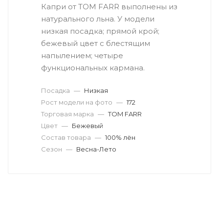
Капри от TOM FARR выполнены из
натурального льна. У модели
низкая посадка; прямой крой;
бежевый цвет с блестящим
напылением; четыре
функциональных кармана.
Посадка
—
Низкая
Рост модели на фото
—
172
Торговая марка
—
TOM FARR
Цвет
—
Бежевый
Состав товара
—
100% лён
Сезон
—
Весна-Лето