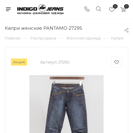
0
0
Капри женские PANTAMO 27295
—
—
—
Главная
Распродажа
Женская одежда
Капри
Акция
Артикул:
27295