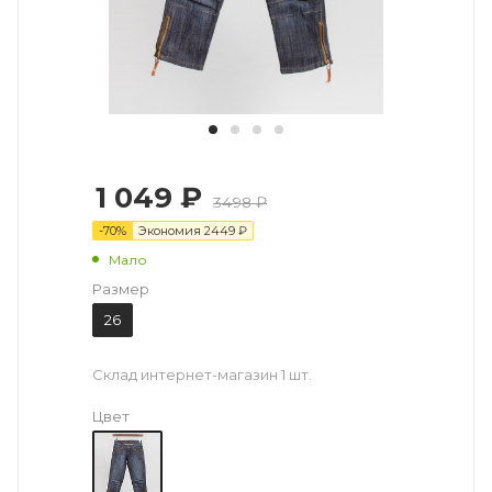
1 049 ₽
3498 ₽
-
70
%
Экономия
2449
₽
Мало
Размер
26
Склад интернет-магазин
1 шт.
Цвет