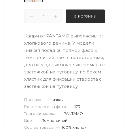
В КОРЗИНУ
Капри от PANTAMO выполнены из
хлопкового денима. У модели
низкая посадка; прямой фасон;
темно-синий цвет с потертостями;
два накладных боковых кармана с
застежкой на пуговицу; по бокам
хлястик для фиксации отворота с
застежкой на пуговицу.
Посадка
—
Низкая
Рост модели на фото
—
173
Торговая марка
—
PANTAMO
Цвет
—
Темно-синий
Состав товара
—
100% хлопок