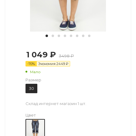
1 049 ₽
3498 ₽
-
70
%
Экономия
2449
₽
Мало
Размер
30
Склад интернет-магазин
1 шт.
Цвет