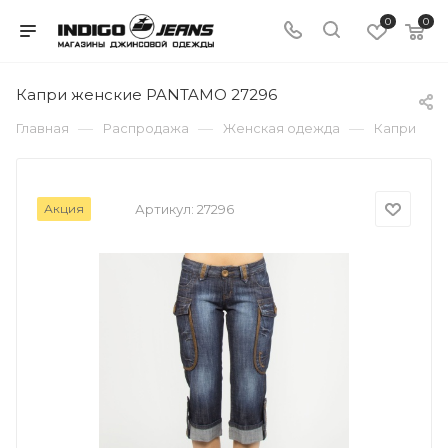
0
0
Капри женские PANTAMO 27296
—
—
—
Главная
Распродажа
Женская одежда
Капри
Акция
Артикул:
27296