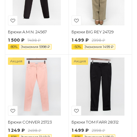
Брюки A.M.N. 24567
Брюки BIG REY 24729
1 500 ₽
1 499 ₽
7498 ₽
2998 ₽
-
80
%
Экономия
5998
₽
-
50
%
Экономия
1499
₽
Акция
Акция
Брюки CONVER 25723
Брюки TOM FARR 28312
1 249 ₽
1 499 ₽
2498 ₽
2998 ₽