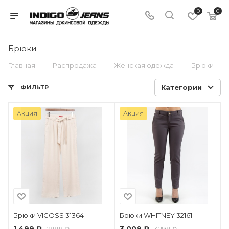
0
0
Брюки
—
—
—
Главная
Распродажа
Женская одежда
Брюки
Категории
ФИЛЬТР
Акция
Акция
Брюки VIGOSS 31364
Брюки WHITNEY 32161