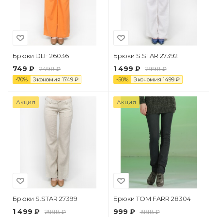
Брюки DLF 26036
Брюки S.STAR 27392
749 ₽
1 499 ₽
2498 ₽
2998 ₽
-
70
%
Экономия
1749
₽
-
50
%
Экономия
1499
₽
Акция
Акция
Брюки S.STAR 27399
Брюки TOM FARR 28304
1 499 ₽
999 ₽
2998 ₽
1998 ₽