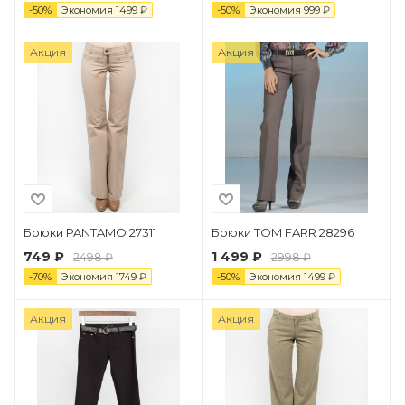
-
50
%
Экономия
1499
₽
-
50
%
Экономия
999
₽
Акция
Акция
Брюки PANTAMO 27311
Брюки TOM FARR 28296
749 ₽
1 499 ₽
2498 ₽
2998 ₽
-
70
%
Экономия
1749
₽
-
50
%
Экономия
1499
₽
Акция
Акция