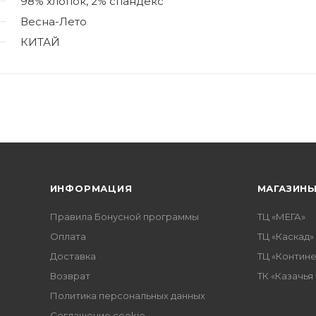
98% хлопок, 2% спандекc
Весна-Лето
КИТАЙ
ИНФОРМАЦИЯ
МАГАЗИН
Правила Бонусной программы
ТЦ «МЕГА»
Оплата
ТЦ «Каскад»
Доставка
ТЦ «Контине
Возврат
ТК «Казачья
Политика персональных данных
Соглашение cookie