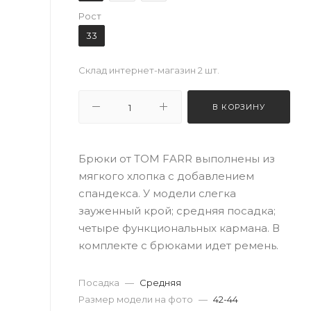
Рост
33
Склад интернет-магазин
2 шт.
В КОРЗИНУ
Брюки от TOM FARR выполнены из
мягкого хлопка с добавлением
спандекса. У модели слегка
зауженный крой; средняя посадка;
четыре функциональных кармана. В
комплекте с брюками идет ремень.
Посадка
—
Средняя
Размер модели на фото
—
42-44