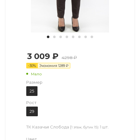
3 009 ₽
4298 ₽
-
30
%
Экономия
1289
₽
Мало
Размер
25
Рост
29
ТК Казачья Слобода (
1 шт.
1 этаж, бутик 15):
Цвет