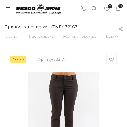
0
0
Брюки женские WHITNEY 32167
—
—
—
Главная
Распродажа
Женская одежда
Брюки
Акция
Артикул:
32167