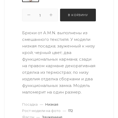
В КОРЗИНУ
Брюки от A.M.N. выполнены из
смешанного текстиля. У модели
низкая посадка; зауженный к низу
крой; черный цвет; два
функциональных кармана; сзади
на правом кармане декоративная
отделка из термостраз; по низу
изделия отделка сборками и два
функциональных замка. Модель
маломерит на один размер.
Посадка
—
Низкая
Рост модели на фото
—
172
Фасон
—
Зауженные