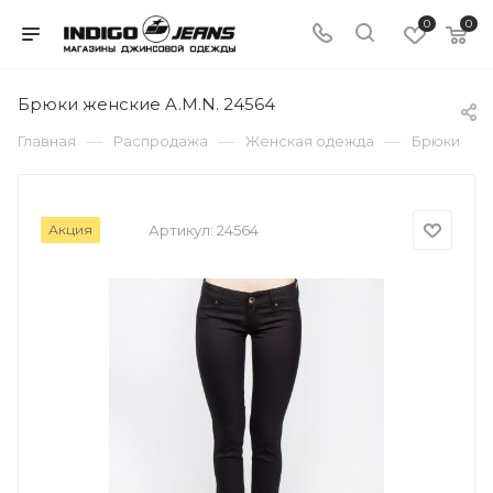
0
0
Брюки женские A.M.N. 24564
—
—
—
Главная
Распродажа
Женская одежда
Брюки
Акция
Артикул:
24564