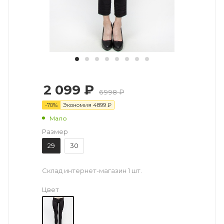
2 099 ₽
6998 ₽
-
70
%
Экономия
4899
₽
Мало
Размер
29
30
Склад интернет-магазин
1 шт.
Цвет