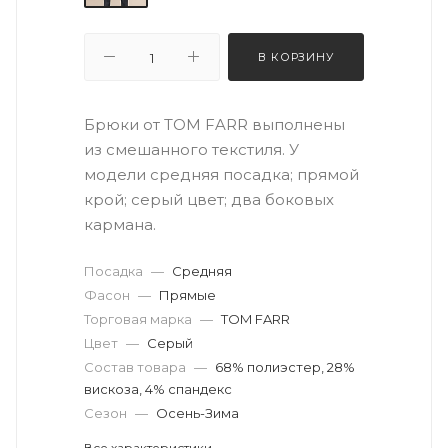
В КОРЗИНУ
Брюки от TOM FARR выполнены
из смешанного текстиля. У
модели средняя посадка; прямой
крой; серый цвет; два боковых
кармана.
Посадка
—
Средняя
Фасон
—
Прямые
Торговая марка
—
TOM FARR
Цвет
—
Серый
Состав товара
—
68% полиэстер, 28%
вискоза, 4% спандекc
Сезон
—
Осень-Зима
Все характеристики