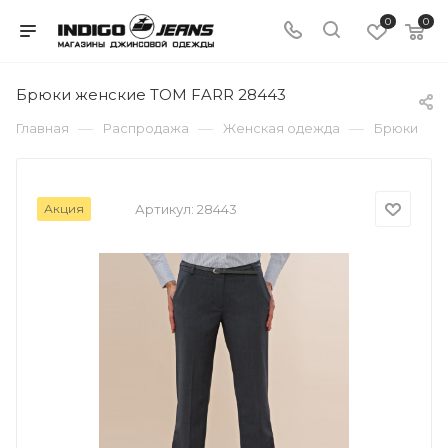
0
0
Брюки женские TOM FARR 28443
—
—
—
Главная
Распродажа
Женская одежда
Брюки
Акция
Артикул:
28443