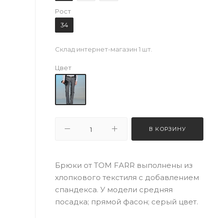
Рост
34
Склад интернет-магазин
1 шт.
Цвет
В КОРЗИНУ
Брюки от TOM FARR выполнены из
хлопкового текстиля с добавлением
спандекса. У модели средняя
посадка; прямой фасон; серый цвет.