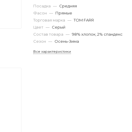
Посадка
—
Средняя
Фасон
—
Прямые
Торговая марка
—
TOM FARR
Цвет
—
Серый
Состав товара
—
98% хлопок, 2% спандекc
Сезон
—
Осень-Зима
Все характеристики