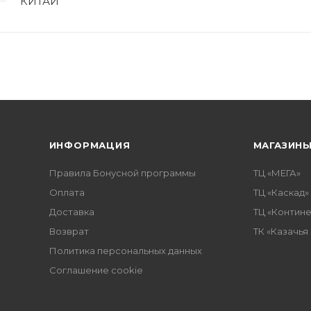
КИТАЙ
ИНФОРМАЦИЯ
МАГАЗИН
Правила Бонусной программы
ТЦ «МЕГА»
Оплата
ТЦ «Каскад»
Доставка
ТЦ «Контине
Возврат
ТК «Казачья
Политика персональных данных
Соглашение cookie