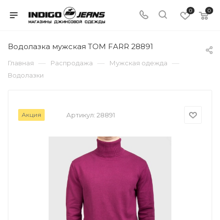
0
0
Водолазка мужская TOM FARR 28891
—
—
—
Главная
Распродажа
Мужская одежда
Водолазки
Акция
Артикул:
28891