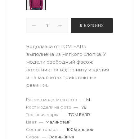
В КОРЗИНУ
Водолазка от TOM FARR
выполнена из мягкого хлопка. У
модели свободный фасон;
воротник гольф; по низу изделия
и на манжетах трикотажные
резинки.
Размер модели на фото
—
M
Рост модели на фото
—
178
Торговая марка
—
TOM FARR
Цвет
—
Малиновый
Состав товара
—
100% хлопок
Сезон
—
Осень-Зима