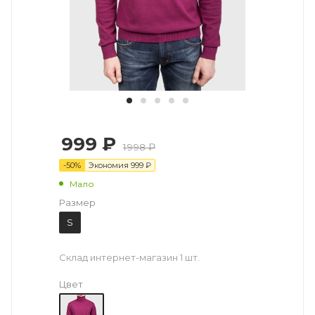
999 ₽
1998 ₽
-
50
%
Экономия
999
₽
Мало
Размер
S
Склад интернет-магазин
1 шт.
Цвет