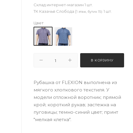
Склад интернет-магазин
1 шт.
ТК Казачья Слобода (
1 шт.
1 этаж, бутик 15):
Цвет
В КОРЗИНУ
Рубашка от FLEXION выполнена из
мягкого хлопкового текстиля. У
модели отложной воротник; прямой
крой; короткий рукав; застежка на
пуговицы; темно-синий цвет; принт
"мелкая клетка".