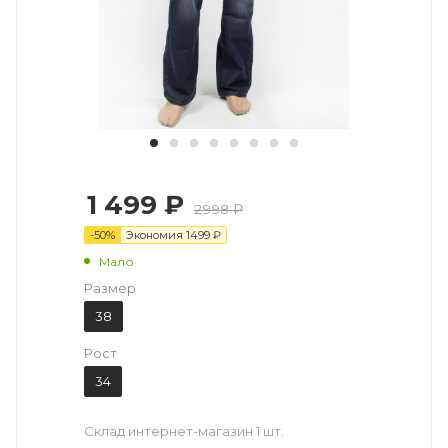
1 499 ₽
2998 ₽
-
50
%
Экономия
1499
₽
Мало
Размер
38
Рост
34
Склад интернет-магазин
1 шт.