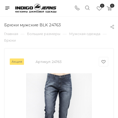
0
0
Брюки мужские BLK 24763
—
—
—
Главная
Большие размеры
Мужская одежда
Брюки
Акция
Артикул:
24763