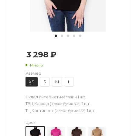
3 298 ₽
Много
Размер
XS
S
M
L
Склад интернет-магазин
1 шт.
ТВЦ Каскад (
1 шт.
3 этаж, бутик 302):
ТЦ Континент (
1 шт.
2 этаж, бутик 222):
Цвет