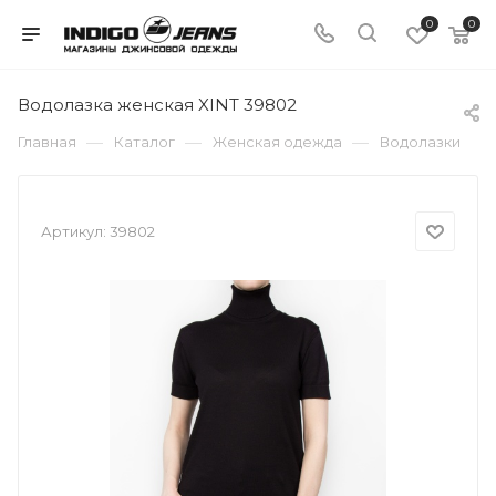
0
0
Водолазка женская XINT 39802
—
—
—
Главная
Каталог
Женская одежда
Водолазки
Артикул:
39802