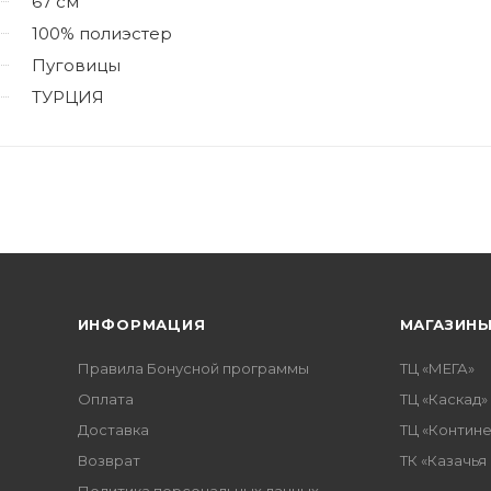
67 см
100% полиэстер
Пуговицы
ТУРЦИЯ
ИНФОРМАЦИЯ
МАГАЗИН
Правила Бонусной программы
ТЦ «МЕГА»
Оплата
ТЦ «Каскад»
Доставка
ТЦ «Контине
Возврат
ТК «Казачья