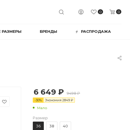
0
0
 РАЗМЕРЫ
БРЕНДЫ
РАСПРОДАЖА
6 649 ₽
9498 ₽
-
30
%
Экономия
2849
₽
Мало
Размер
36
38
40