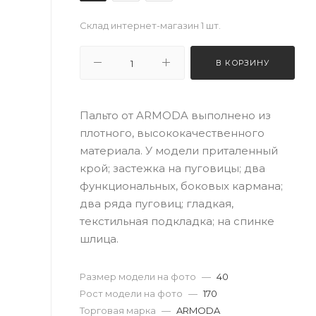
Склад интернет-магазин
1 шт.
В КОРЗИНУ
Пальто от ARMODA выполнено из
плотного, высококачественного
материала. У модели приталенный
крой; застежка на пуговицы; два
функциональных, боковых кармана;
два ряда пуговиц; гладкая,
текстильная подкладка; на спинке
шлица.
Размер модели на фото
—
40
Рост модели на фото
—
170
Торговая марка
—
ARMODA