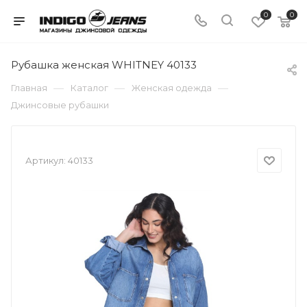
0
0
Рубашка женская WHITNEY 40133
—
—
—
Главная
Каталог
Женская одежда
Джинсовые рубашки
Артикул:
40133