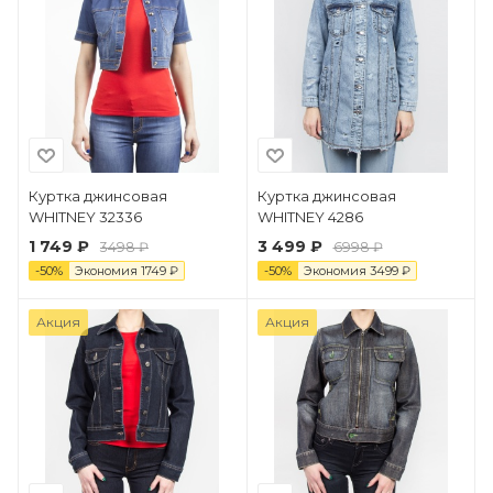
Куртка джинсовая
Куртка джинсовая
WHITNEY 32336
WHITNEY 4286
1 749 ₽
3 499 ₽
3498 ₽
6998 ₽
-
50
%
Экономия
1749
₽
-
50
%
Экономия
3499
₽
Акция
Акция