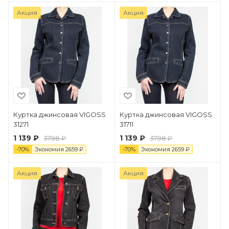
Акция
Акция
Куртка джинсовая VIGOSS
Куртка джинсовая VIGOSS
31271
31711
1 139 ₽
1 139 ₽
3798 ₽
3798 ₽
-
70
%
Экономия
2659
₽
-
70
%
Экономия
2659
₽
Акция
Акция