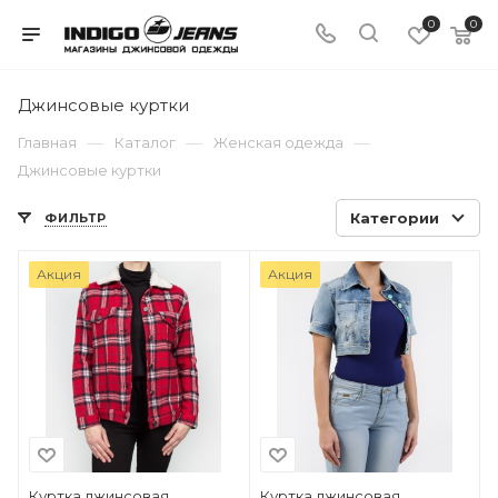
0
0
Джинсовые куртки
—
—
—
Главная
Каталог
Женская одежда
Джинсовые куртки
Категории
ФИЛЬТР
Акция
Акция
Куртка джинсовая
Куртка джинсовая