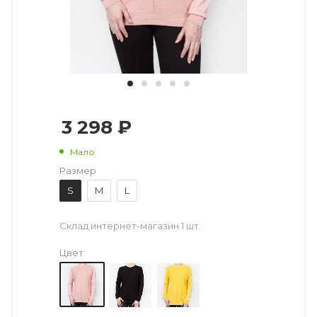
3 298 ₽
Мало
Размер
S
M
L
Склад интернет-магазин
1 шт.
Цвет