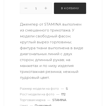
В КОРЗИНУ
Джемпер от STAMINA выполнен
из смешанного трикотажа. У
модели свободный фасон;
круглый вырез горловины;
фактура ткани выполнена в виде
диагональных линий с двух
сторон; длинный рукав; на
манжетах и по низу изделия
трикотажная резинка; нежный
пудровый цвет.
Размер модели на фото
—
S
Рост модели на фото
—
172
Торговая марка
—
STAMINA
Цвет
—
Пудровый