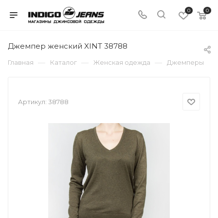
0
0
Джемпер женский XINT 38788
—
—
—
Главная
Каталог
Женская одежда
Джемперы
Артикул:
38788