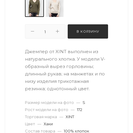
В КОРЗИНУ
Джемпер от XINT выполнен из
натурального хлопка. У модели V-
образный вырез горловины;
длинный рукав; на манжетах и по
низу изделия трикотажная
резинка; однотонный цвет.
Размер модели на фото
—
S
Рост модели на фото
—
172
Торговая марка
—
XINT
Цвет
—
Хаки
Состав товара
—
100% хлопок