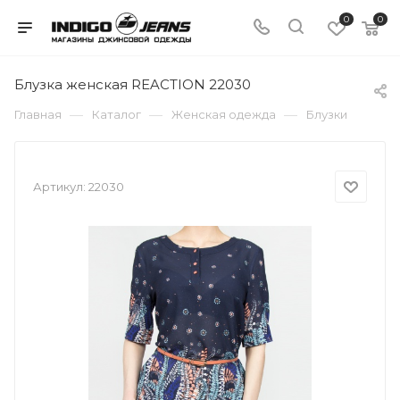
0
0
Блузка женская REACTION 22030
—
—
—
Главная
Каталог
Женская одежда
Блузки
Артикул:
22030