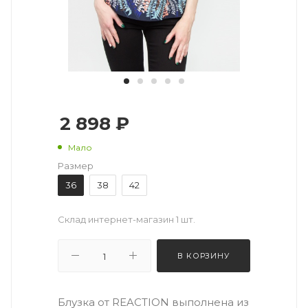
2 898 ₽
Мало
Размер
36
38
42
Склад интернет-магазин
1 шт.
В КОРЗИНУ
Блузка от REACTION выполнена из