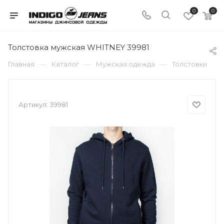
0
0
Толстовка мужская WHITNEY 39981
—
—
—
Главная
Каталог
Мужская одежда
Толстовки
Артикул:
39981