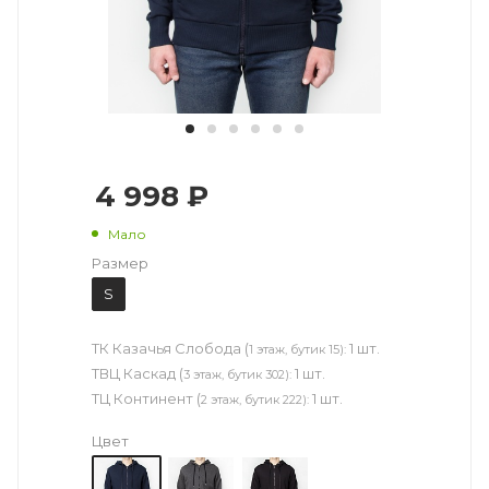
4 998 ₽
Мало
Размер
S
ТК Казачья Слобода (
1 шт.
1 этаж, бутик 15):
ТВЦ Каскад (
1 шт.
3 этаж, бутик 302):
ТЦ Континент (
1 шт.
2 этаж, бутик 222):
Цвет