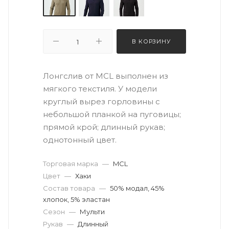
В КОРЗИНУ
Лонгслив от MCL выполнен из
мягкого текстиля. У модели
круглый вырез горловины с
небольшой планкой на пуговицы;
прямой крой; длинный рукав;
однотонный цвет.
Торговая марка
—
MCL
Цвет
—
Хаки
Состав товара
—
50% модал, 45%
хлопок, 5% эластан
Сезон
—
Мульти
Рукав
—
Длинный