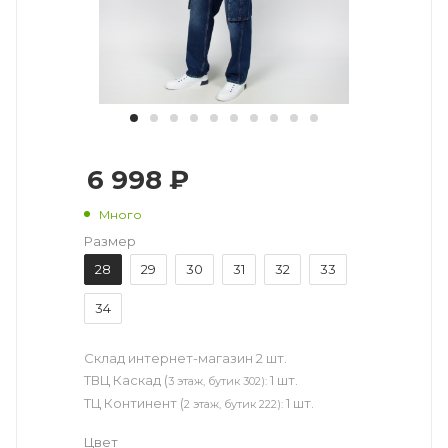
6 998 ₽
Много
Размер
28
29
30
31
32
33
34
Склад интернет-магазин
2 шт.
ТВЦ Каскад (
1 шт.
3 этаж, бутик 302):
ТЦ Континент (
1 шт.
2 этаж, бутик 222):
Цвет