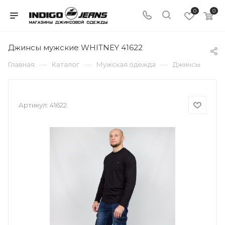
0
0
Джинсы мужские WHITNEY 41622
—
—
—
Главная
Каталог
Мужская одежда
Джинсы
Артикул:
41622